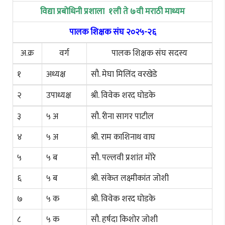
विद्या प्रबोधिनी प्रशाला १ली ते ७वी मराठी माध्यम
पालक शिक्षक संघ २०२५-२६
अ.क्र
वर्ग
पालक शिक्षक संघ सदस्य
१
अध्यक्ष
सौ. मेघा मिलिंद वरखेडे
२
उपाध्यक्ष
श्री. विवेक शरद घोडके
३
५ अ
सौ. रीना सागर पाटील
४
५ अ
श्री. राम काशिनाथ वाघ
५
५ ब
सौ. पल्लवी प्रशांत मोरे
६
५ ब
श्री. संकेत लक्ष्मीकांत जोशी
७
५ क
श्री. विवेक शरद घोडके
८
५ क
सौ. हर्षदा किशोर जोशी