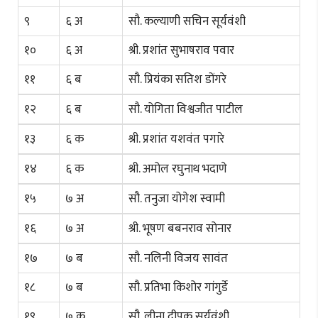
९
६ अ
सौ. कल्याणी सचिन सूर्यवंशी
१०
६ अ
श्री. प्रशांत सुभाषराव पवार
११
६ ब
सौ. प्रियंका सतिश डोंगरे
१२
६ ब
सौ. योगिता विश्वजीत पाटील
१३
६ क
श्री. प्रशांत यशवंत पगारे
१४
६ क
श्री. अमोल रघुनाथ भदाणे
१५
७ अ
सौ. तनुजा योगेश स्वामी
१६
७ अ
श्री. भूषण बबनराव सोनार
१७
७ ब
सौ. नलिनी विजय सावंत
१८
७ ब
सौ. प्रतिभा किशोर गांगुर्डे
१९
७ क
सौ. लीना दीपक सूर्यवंशी