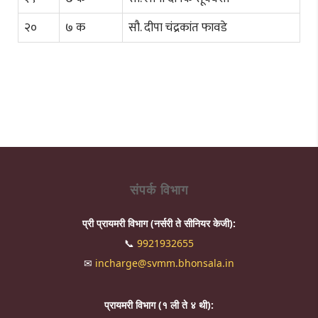
२०
७ क
सौ. दीपा चंद्रकांत फावडे
संपर्क विभाग
प्री प्रायमरी विभाग (नर्सरी ते सीनियर केजी):
📞
9921932655
✉
incharge@svmm.bhonsala.in
प्रायमरी विभाग (१ ली ते ४ थी):